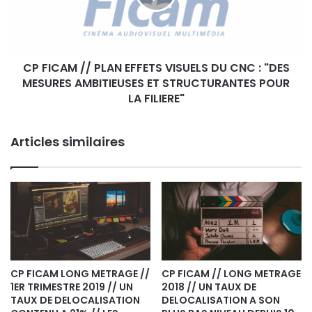
S
A
L
M
I
/
E
/
U
CP FICAM // PLAN EFFETS VISUELS DU CNC : "DES
P
X
MESURES AMBITIEUSES ET STRUCTURANTES POUR
L
D
A
LA FILIERE"
E
N
T
E
O
Articles similaires
F
U
F
R
E
N
T
A
S
G
V
E
I
S
U
E
CP FICAM LONG METRAGE //
CP FICAM // LONG METRAGE
1ER TRIMESTRE 2019 // UN
2018 // UN TAUX DE
L
TAUX DE DELOCALISATION
DELOCALISATION A SON
S