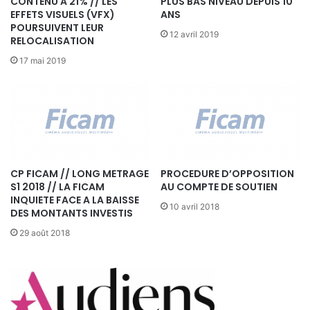
CONTENU A 21% // LES
PLUS BAS NIVEAU DEPUIS 10
D
EFFETS VISUELS (VFX)
ANS
U
POURSUIVENT LEUR
C
12 avril 2019
RELOCALISATION
N
17 mai 2019
C
:
"
D
E
S
M
E
CP FICAM // LONG METRAGE
PROCEDURE D’OPPOSITION
S
S1 2018 // LA FICAM
AU COMPTE DE SOUTIEN
U
INQUIETE FACE A LA BAISSE
10 avril 2018
R
DES MONTANTS INVESTIS
E
29 août 2018
S
A
M
B
I
T