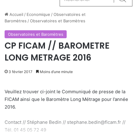
Reche
Accueil
/
Economique
/
Observatoires et
Baromètres
/
Observatoires et Baromètres
Observatoires et Baromètres
CP FICAM // BAROMETRE
LONG METRAGE 2016
3 février 2017
Moins d’une minute
Veuillez trouver ci-joint le Communiqué de presse de la
FICAM ainsi que le Baromètre Long Métrage pour l’année
2016.
Contact // Stéphane Bedin // stephane.bedin@ficam.fr //
Tél. 01 45 05 72 49