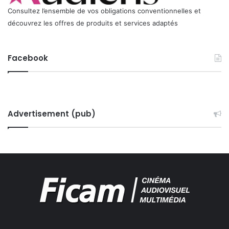
I
Consultez l’ensemble de vos obligations conventionnelles et
E
découvrez les offres de produits et services adaptés
U
S
E
Facebook
S
E
T
S
T
Advertisement (pub)
R
U
C
T
U
R
A
N
T
E
S