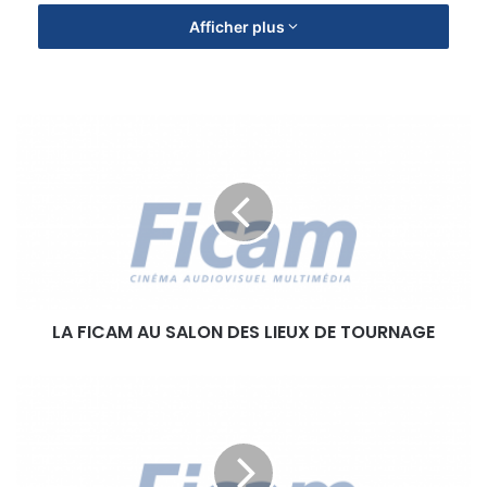
Afficher plus
L
A
F
I
C
A
M
A
U
LA FICAM AU SALON DES LIEUX DE TOURNAGE
S
A
L
C
O
P
N
F
D
I
E
C