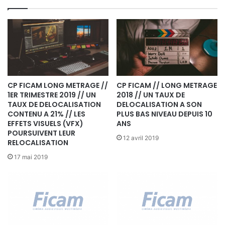
D
I
A
S
/
M
E
S
CP FICAM LONG METRAGE //
CP FICAM // LONG METRAGE
1ER TRIMESTRE 2019 // UN
2018 // UN TAUX DE
U
TAUX DE DELOCALISATION
DELOCALISATION A SON
R
CONTENU A 21% // LES
PLUS BAS NIVEAU DEPUIS 10
E
EFFETS VISUELS (VFX)
ANS
S
POURSUIVENT LEUR
C
12 avril 2019
RELOCALISATION
O
17 mai 2019
N
T
R
E
L
E
P