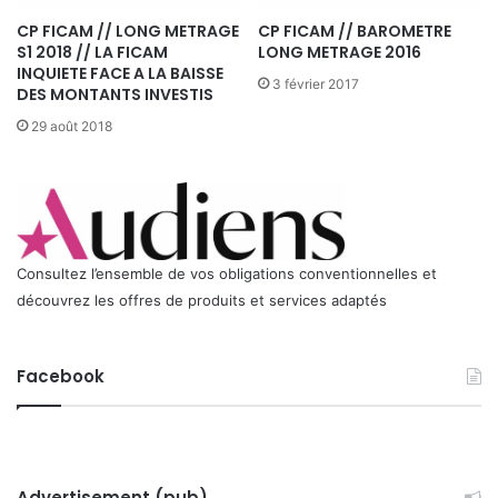
I
CP FICAM // LONG METRAGE
CP FICAM // BAROMETRE
R
S1 2018 // LA FICAM
LONG METRAGE 2016
A
INQUIETE FACE A LA BAISSE
3 février 2017
T
DES MONTANTS INVESTIS
A
29 août 2018
G
E
:
D
E
M
A
Consultez l’ensemble de vos obligations conventionnelles et
N
découvrez les offres de produits et services adaptés
D
E
D
Facebook
E
R
D
V
D
Advertisement (pub)