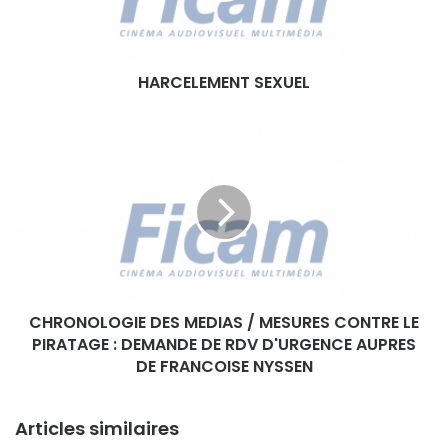
E
M
E
HARCELEMENT SEXUEL
N
T
S
C
E
H
X
R
U
O
E
N
L
O
L
O
G
CHRONOLOGIE DES MEDIAS / MESURES CONTRE LE
I
PIRATAGE : DEMANDE DE RDV D'URGENCE AUPRES
E
D
DE FRANCOISE NYSSEN
E
S
Articles similaires
M
E