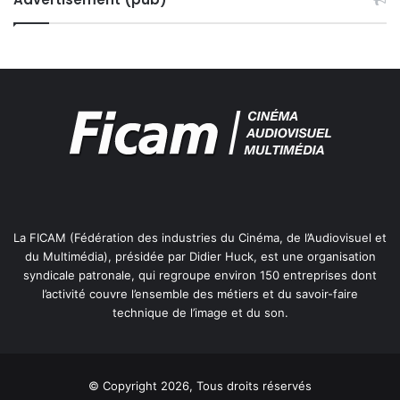
'
U
R
G
E
N
C
E
A
U
P
R
E
La FICAM (Fédération des industries du Cinéma, de l’Audiovisuel et
S
du Multimédia), présidée par Didier Huck, est une organisation
D
syndicale patronale, qui regroupe environ 150 entreprises dont
E
l’activité couvre l’ensemble des métiers et du savoir-faire
F
technique de l’image et du son.
R
A
N
C
© Copyright 2026, Tous droits réservés
O