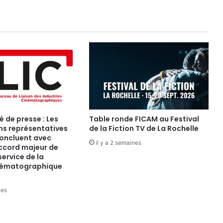
de presse : Les
Table ronde FICAM au Festival
ns représentatives
de la Fiction TV de La Rochelle
oncluent avec
il y a 2 semaines
ccord majeur de
service de la
inématographique
nes