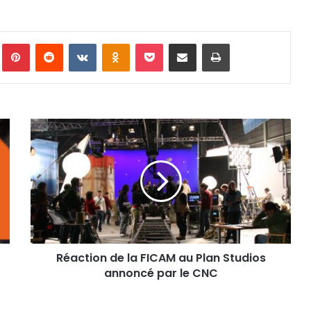
Tumblr
Pinterest
Reddit
VKontakte
Odnoklassniki
Pocket
Partager par email
Imprimer
Réaction
de
la
FICAM
au
Plan
Studios
annoncé
par
Réaction de la FICAM au Plan Studios
le
CNC
annoncé par le CNC