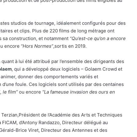
e production et de post-production des films éligibles au
astes studios de tournage, idéalement configurés pour des
itaires et clips. Plus de 220 films de long métrage ont
s sa construction, et notamment
“Qu’est-ce qu’on a encore
u encore
“Hors Normes”
,sortis en 2019.
 quant à lui été attribué par l’ensemble des dirigeants des
olaem
, qui a développé deux logiciels – Golaem Crowd et
, animer, donner des comportements variés et
d’une foule. Ces logiciels sont utilisés par des centaines
 le film”
ou encore
“La fameuse invasion des ours en
 Terzian,Président de l’Académie des Arts et Techniques
a FICAM, d’Antony Randazzo, Directeur délégué au
Gérald-Brice Viret, Directeur des Antennes et des