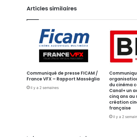
Articles similaires
Communiqué de presse FICAM /
Communiqué 
France VFX – Rapport Masséglia
organisatio
du cinéma c
il y a 2 semaines
Canal+ un a
cinq ans au 
création c
française
il y a 2 semai