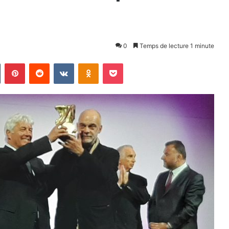
0
Temps de lecture 1 minute
n
Tumblr
Pinterest
Reddit
VKontakte
Odnoklassniki
Pocket