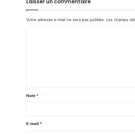
Laisser un commentaire
Votre adresse e-mail ne sera pas publiée.
Les champs obl
C
o
m
m
e
n
t
a
Nom
*
i
r
e
E-mail
*
*