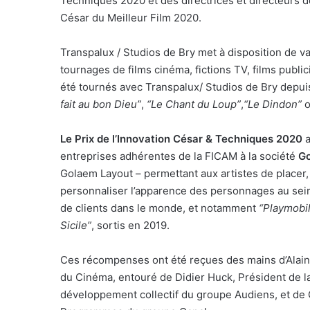
Techniques 2020 et des directrices et directeurs d
César du Meilleur Film 2020.
Transpalux / Studios de Bry met à disposition de v
tournages de films cinéma, fictions TV, films public
été tournés avec Transpalux/ Studios de Bry depui
fait au bon Dieu”
,
“Le Chant du Loup”
,
“Le Dindon”
o
Le Prix de l’Innovation César & Techniques 2020
a
entreprises adhérentes de la FICAM à la société
G
Golaem Layout – permettant aux artistes de placer
personnaliser l’apparence des personnages au sein 
de clients dans le monde, et notamment
“Playmobil,
Sicile”
, sortis en 2019.
Ces récompenses ont été reçues des mains d’Alain
du Cinéma, entouré de Didier Huck, Président de l
développement collectif du groupe Audiens, et de 