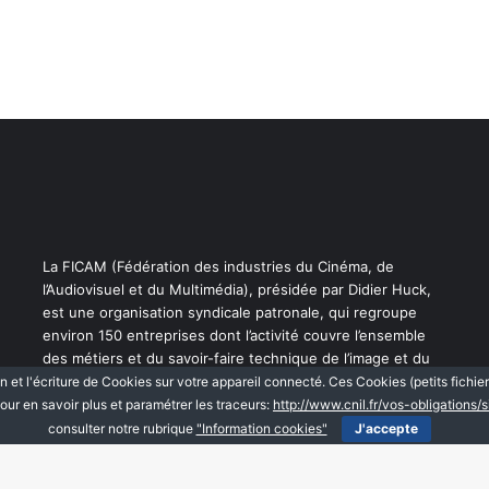
La FICAM (Fédération des industries du Cinéma, de
l’Audiovisuel et du Multimédia), présidée par Didier Huck,
est une organisation syndicale patronale, qui regroupe
environ 150 entreprises dont l’activité couvre l’ensemble
des métiers et du savoir-faire technique de l’image et du
son.
n et l'écriture de Cookies sur votre appareil connecté. Ces Cookies (petits fichie
our en savoir plus et paramétrer les traceurs:
http://www.cnil.fr/vos-obligations/
consulter notre rubrique
"Information cookies"
J'accepte
Facebook
Linkedin
Mentions légales
Information Cookies
Politi