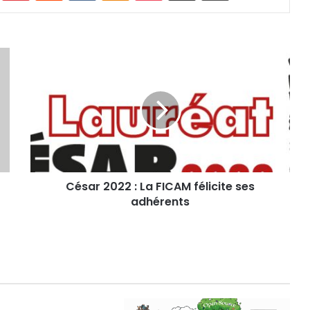
César
2022
:
La
FICAM
félicite
ses
adhérents
César 2022 : La FICAM félicite ses
adhérents