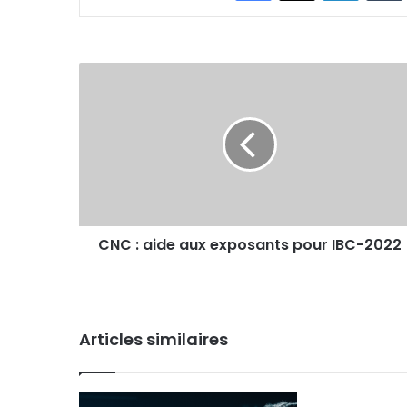
CNC
:
aide
aux
exposants
pour
IBC-
2022
CNC : aide aux exposants pour IBC-2022
Articles similaires