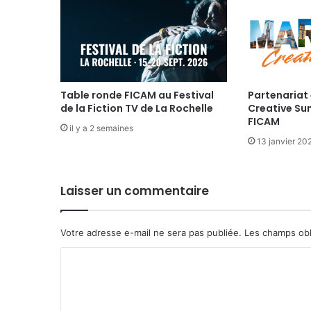
Table ronde FICAM au Festival
Partenariat 
de la Fiction TV de La Rochelle
Creative Su
FICAM
il y a 2 semaines
13 janvier 20
Laisser un commentaire
Votre adresse e-mail ne sera pas publiée.
Les champs obl
C
o
m