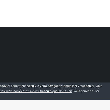
rs texte) permettent de suivre votre navigation, actualiser votre panier, vous
sites-web-cookies-et-autres-traceurs/que-dit-la-loi/
. Vous pouvez aussi
que de protection des données personnelles
Plan du site