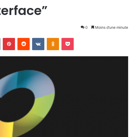
terface”
0
Moins d’une minute
n
Tumblr
Pinterest
Reddit
VKontakte
Odnoklassniki
Pocket