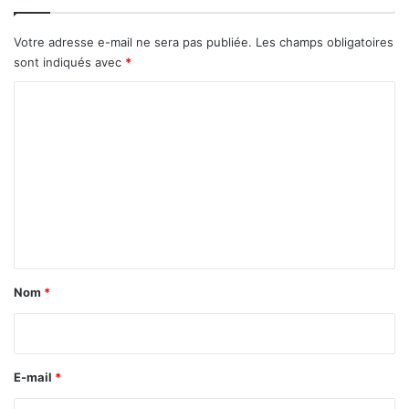
Votre adresse e-mail ne sera pas publiée.
Les champs obligatoires
sont indiqués avec
*
C
o
m
m
e
n
t
a
Nom
*
i
r
e
E-mail
*
*