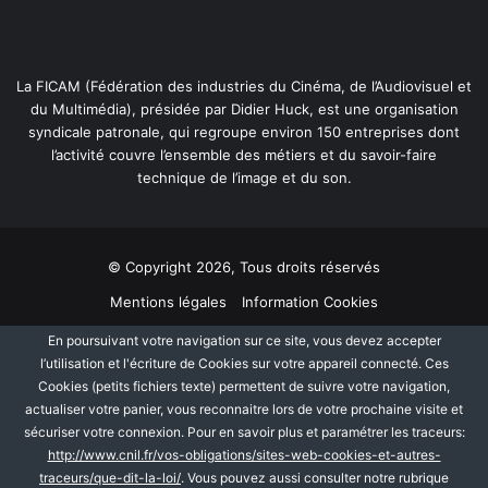
La FICAM (Fédération des industries du Cinéma, de l’Audiovisuel et
du Multimédia), présidée par Didier Huck, est une organisation
syndicale patronale, qui regroupe environ 150 entreprises dont
l’activité couvre l’ensemble des métiers et du savoir-faire
technique de l’image et du son.
© Copyright 2026, Tous droits réservés
Mentions légales
Information Cookies
Politique de protection des données personnelles
Plan du site
En poursuivant votre navigation sur ce site, vous devez accepter
l’utilisation et l'écriture de Cookies sur votre appareil connecté. Ces
Cookies (petits fichiers texte) permettent de suivre votre navigation,
Facebook
Linkedin
actualiser votre panier, vous reconnaitre lors de votre prochaine visite et
sécuriser votre connexion. Pour en savoir plus et paramétrer les traceurs:
http://www.cnil.fr/vos-obligations/sites-web-cookies-et-autres-
traceurs/que-dit-la-loi/
. Vous pouvez aussi consulter notre rubrique