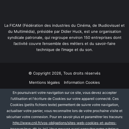
La FICAM (Fédération des industries du Cinéma, de l’Audiovisuel et
du Multimédia), présidée par Didier Huck, est une organisation
syndicale patronale, qui regroupe environ 150 entreprises dont
l’activité couvre l’ensemble des métiers et du savoir-faire
technique de l’image et du son.
© Copyright 2026, Tous droits réservés
Mentions légales
Information Cookies
Politique de protection des données personnelles
Plan du site
En poursuivant votre navigation sur ce site, vous devez accepter
l’utilisation et l'écriture de Cookies sur votre appareil connecté. Ces
Cookies (petits fichiers texte) permettent de suivre votre navigation,
Facebook
Linkedin
actualiser votre panier, vous reconnaitre lors de votre prochaine visite et
sécuriser votre connexion. Pour en savoir plus et paramétrer les traceurs:
http://www.cnil.fr/vos-obligations/sites-web-cookies-et-autres-
traceurs/que-dit-la-loi/
. Vous pouvez aussi consulter notre rubrique