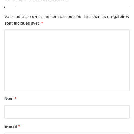
Votre adresse e-mail ne sera pas publiée.
Les champs obligatoires
sont indiqués avec
*
C
o
m
m
e
n
t
a
Nom
*
i
r
e
E-mail
*
*