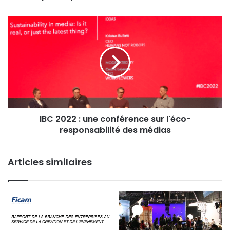
IBC
2022
:
une
conférence
sur
l'éco-
responsabilité
des
IBC 2022 : une conférence sur l'éco-
médias
responsabilité des médias
Articles similaires